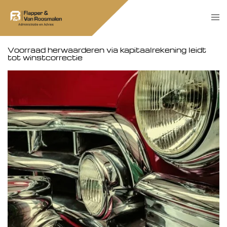
Skip
Tog
to
men
content
Voorraad herwaarderen via kapitaalrekening leidt
tot winstcorrectie