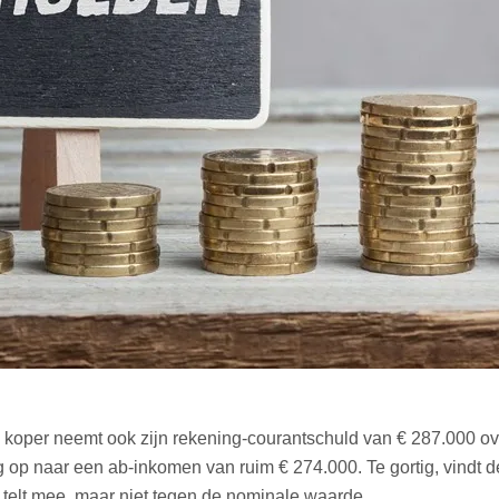
koper neemt ook zijn rekening-courantschuld van € 287.000 over
 op naar een ab-inkomen van ruim € 274.000. Te gortig, vindt d
d telt mee, maar niet tegen de nominale waarde.