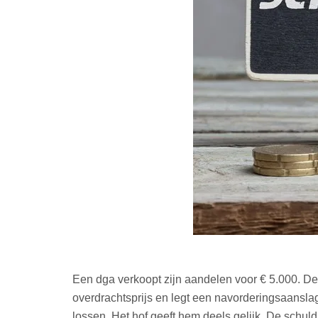
Een dga verkoopt zijn aandelen voor € 5.000. De 
overdrachtsprijs en legt een navorderingsaanslag
lossen. Het hof geeft hem deels gelijk. De schul