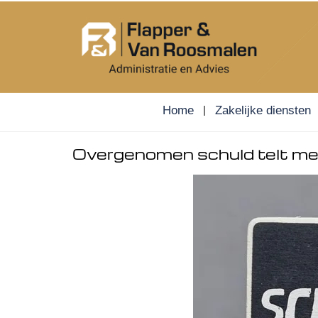
Skip
to
content
Home
Zakelijke diensten
Overgenomen schuld telt mee