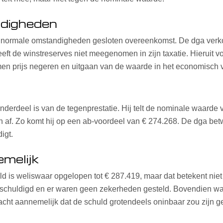
ndigheden
der normale omstandigheden gesloten overeenkomst. De dga ver
eft de winstreserves niet meegenomen in zijn taxatie. Hieruit vo
en prijs negeren en uitgaan van de waarde in het economisch v
derdeel is van de tegenprestatie. Hij telt de nominale waarde 
n af. Zo komt hij op een ab-voordeel van € 274.268. De dga betwi
igt.
melijk
uld is weliswaar opgelopen tot € 287.419, maar dat betekent niet
rschuldigd en er waren geen zekerheden gesteld. Bovendien was
cht aannemelijk dat de schuld grotendeels oninbaar zou zijn g