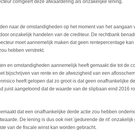
teur corrigeert deze afwaardering als onzakelijke lening.
orden naar de omstandigheden op het moment van het aangaan va
 door onzakelijk handelen van de crediteur. De rechtbank benadr
inspecteur moet aannemelijk maken dat geen rentepercentage k
zou hebben verstrekt.
ten en omstandigheden aannemelijk heeft gemaakt die tot de con
et bijschrijven van rente en de afwezigheid van een aflosschem
enrisico heeft gelopen dat zo groot is dat geen onafhankelijke d
d juist aangetoond dat de waarde van de slipbaan eind 2016 ron
 gemaakt dat een onafhankelijke derde actie zou hebben onder
waarde. De lening is dus ook niet 'gedurende de rit' onzakelij
aste van de fiscale winst kan worden gebracht.