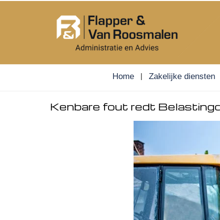
Skip
to
content
Home
Zakelijke diensten
Kenbare fout redt Belastingdi