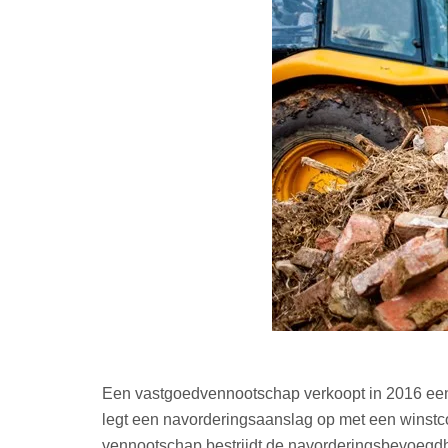
Een vastgoedvennootschap verkoopt in 2016 een o
legt een navorderingsaanslag op met een winstco
vennootschap bestrijdt de navorderingsbevoegdh