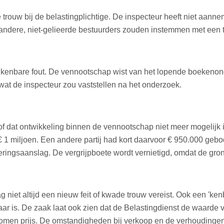
trouw bij de belastingplichtige. De inspecteur heeft niet aann
t andere, niet-gelieerde bestuurders zouden instemmen met een t
e kenbare fout. De vennootschap wist van het lopende boekenond
at de inspecteur zou vaststellen na het onderzoek.
hof dat ontwikkeling binnen de vennootschap niet meer mogelijk
miljoen. Een andere partij had kort daarvoor € 950.000 gebod
ringsaanslag. De vergrijpboete wordt vernietigd, omdat de gron
niet altijd een nieuw feit of kwade trouw vereist. Ook een 'kenba
baar is. De zaak laat ook zien dat de Belastingdienst de waard
komen prijs. De omstandigheden bij verkoop en de verhoudingen