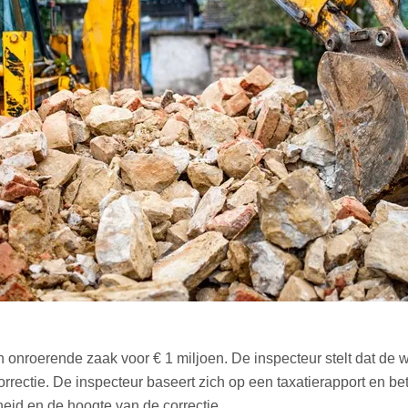
nroerende zaak voor € 1 miljoen. De inspecteur stelt dat de we
rrectie. De inspecteur baseert zich op een taxatierapport en b
eid en de hoogte van de correctie