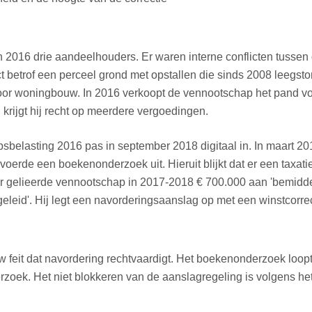
n 2016 drie aandeelhouders. Er waren interne conflicten tusse
ct betrof een perceel grond met opstallen die sinds 2008 leegs
oor woningbouw. In 2016 verkoopt de vennootschap het pand voo
krijgt hij recht op meerdere vergoedingen.
belasting 2016 pas in september 2018 digitaal in. In maart 20
voerde een boekenonderzoek uit. Hieruit blijkt dat er een taxat
der gelieerde vennootschap in 2017-2018 € 700.000 aan 'bemidde
leid'. Hij legt een navorderingsaanslag op met een winstcorrec
uw feit dat navordering rechtvaardigt. Het boekenonderzoek loo
oek. Het niet blokkeren van de aanslagregeling is volgens het