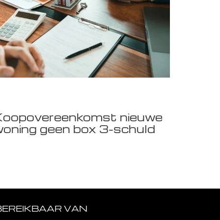
Koopovereenkomst nieuwe
oning geen box 3-schuld
BEREIKBAAR VAN