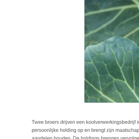
Twee broers drijven een koolverwerkingsbedrijf i
persoonlijke holding op en brengt zijn maatscha
aandelen houden. De holdings brengen vervolgen