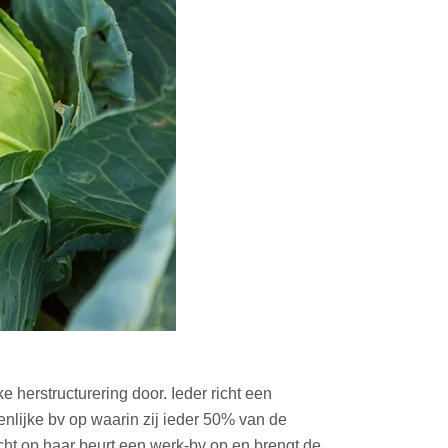
herstructurering door. Ieder richt een
nlijke bv op waarin zij ieder 50% van de
ht op haar beurt een werk-bv op en brengt de