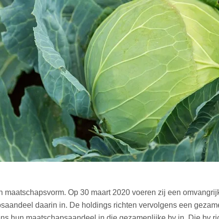
n maatschapsvorm. Op 30 maart 2020 voeren zij een omvangrijke 
psaandeel daarin in. De holdings richten vervolgens een gezame
s hun maatschapsaandeel in die gezamenlijke bv in. Die bv ric