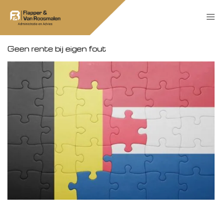
Skip
Tog
to
men
content
Geen rente bij eigen fout