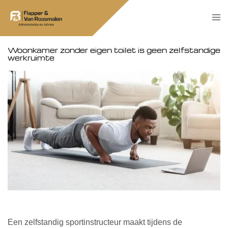
Skip
Tog
to
men
content
Woonkamer zonder eigen toilet is geen zelfstandige
werkruimte
Een zelfstandig sportinstructeur maakt tijdens de