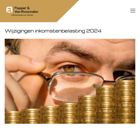
Skip
Tog
to
men
content
Wijzigingen inkomstenbelasting 2024