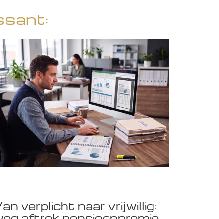
ssant:
an verplicht naar vrijwillig:
eg aftrek pensioenpremie