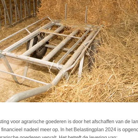
sting voor agrarische goederen is door het afschaffen van de l
financieel nadeel meer op. In het Belastingplan 2024 is opgeno
arische goederen vervalt. Het betreft de levering van: