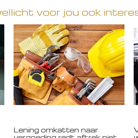
wellicht voor jou ook intere
Lening omkatten naar
V
vergoeding redt aftrek niet
w