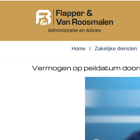
Skip
to
content
Home
Zakelijke diensten
Vermogen op peildatum doorsla