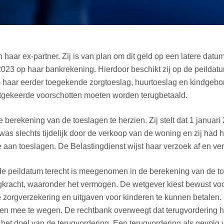
haar ex-partner. Zij is van plan om dit geld op een latere dat
2023 op haar bankrekening. Hierdoor beschikt zij op de peilda
om haar eerder toegekende zorgtoeslag, huurtoeslag en kindgebon
uitgekeerde voorschotten moeten worden terugbetaald.
e berekening van de toeslagen te herzien. Zij stelt dat 1 janua
 was slechts tijdelijk door de verkoop van de woning en zij ha
te aan toeslagen. De Belastingdienst wijst haar verzoek af en ve
de peildatum terecht is meegenomen in de berekening van de to
agkracht, waaronder het vermogen. De wetgever kiest bewust vo
e zorgverzekering en uitgaven voor kinderen te kunnen betalen.
n mee te wegen. De rechtbank overweegt dat terugvordering het
t het doel van de terugvordering. Een terugvordering als gevolg