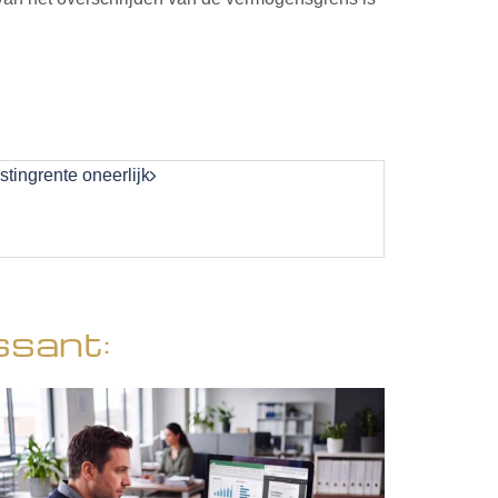
stingrente oneerlijk
ssant: