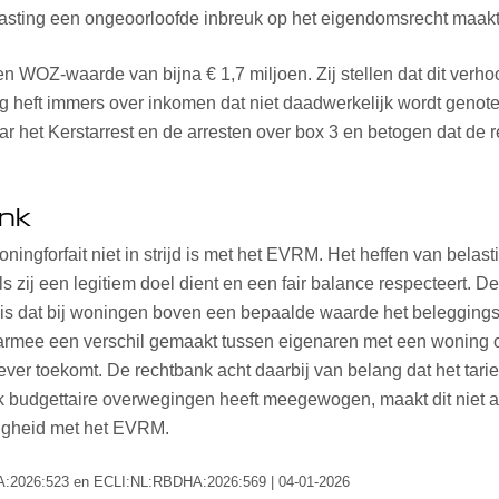
lasting een ongeoorloofde inbreuk op het eigendomsrecht maakt
 WOZ-waarde van bijna € 1,7 miljoen. Zij stellen dat dit verhoog
ng heft immers over inkomen dat niet daadwerkelijk wordt genot
ar het Kerstarrest en de arresten over box 3 en betogen dat de 
ank
ingforfait niet in strijd is met het EVRM. Het heffen van belas
s zij een legitiem doel dient en een fair balance respecteert. 
is dat bij woningen boven een bepaalde waarde het beleggingsa
armee een verschil gemaakt tussen eigenaren met een woning o
er toekomt. De rechtbank acht daarbij van belang dat het tarie
k budgettaire overwegingen heeft meegewogen, maakt dit niet 
jdigheid met het EVRM.
HA:2026:523 en ECLI:NL:RBDHA:2026:569 | 04-01-2026