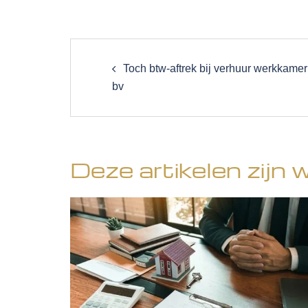
Post
navigation
Toch btw-aftrek bij verhuur werkkame
bv
Deze artikelen zijn 