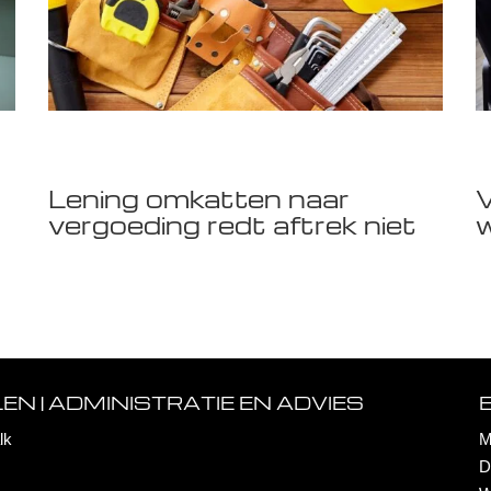
Lening omkatten naar
V
vergoeding redt aftrek niet
w
N | ADMINISTRATIE EN ADVIES
lk
M
D