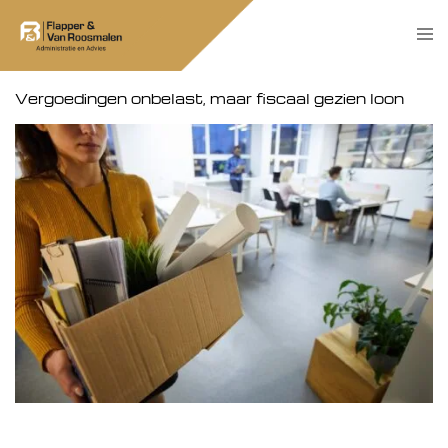
Skip
Tog
to
men
content
Vergoedingen onbelast, maar fiscaal gezien loon