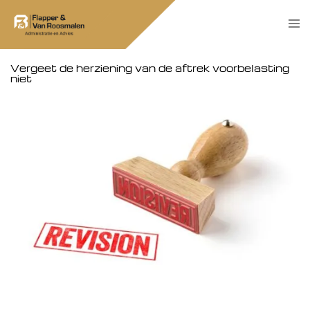
Skip
Tog
to
men
content
Vergeet de herziening van de aftrek voorbelasting
niet