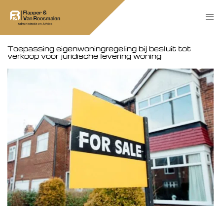
Skip
Tog
to
men
content
Toepassing eigenwoningregeling bij besluit tot
verkoop voor juridische levering woning