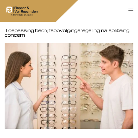
Skip
Tog
to
men
content
Toepassing bedrijfsopvolgingsregeling na splitsing
concern