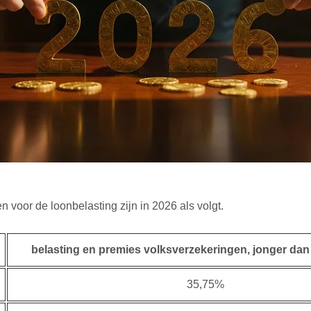
 voor de loonbelasting zijn in 2026 als volgt.
belasting en premies volksverzekeringen, jonger dan
35,75%