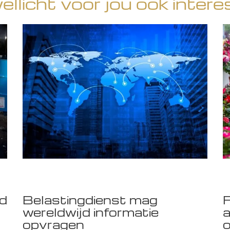
wellicht voor jou ook intere
gd
Belastingdienst mag
F
wereldwijd informatie
a
opvragen
o