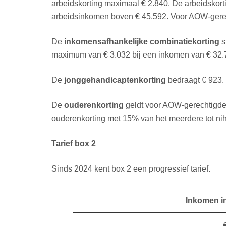
arbeidskorting maximaal € 2.840. De arbeidskor
arbeidsinkomen boven € 45.592. Voor AOW-gerech
De
inkomensafhankelijke combinatiekorting
s
maximum van € 3.032 bij een inkomen van € 32.7
De
jonggehandicaptenkorting
bedraagt € 923.
De
ouderenkorting
geldt voor AOW-gerechtigden
ouderenkorting met 15% van het meerdere tot nih
Tarief box 2
Sinds 2024 kent box 2 een progressief tarief.
Inkomen i
€