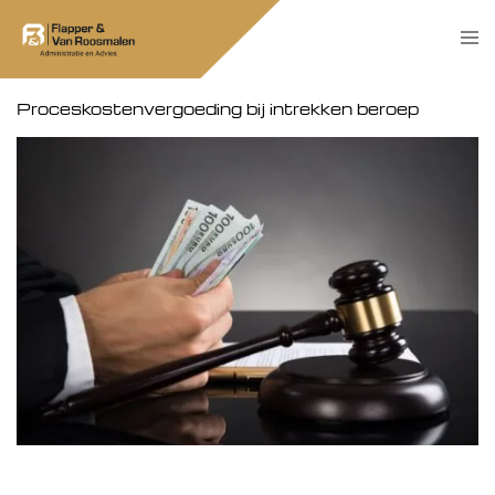
Skip
Tog
to
men
content
Proceskostenvergoeding bij intrekken beroep