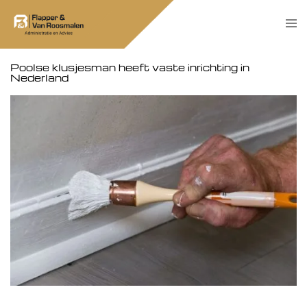
Skip
Tog
to
men
content
Poolse klusjesman heeft vaste inrichting in
Nederland