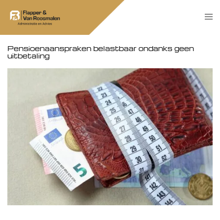
Skip
Tog
to
men
content
Pensioenaanspraken belastbaar ondanks geen
uitbetaling