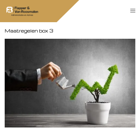
Skip
Tog
to
men
content
Maatregelen box 3