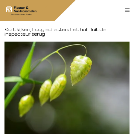
Skip
Tog
to
men
content
Kort kijken, hoog schatten: het hof fluit de
inspecteur terug