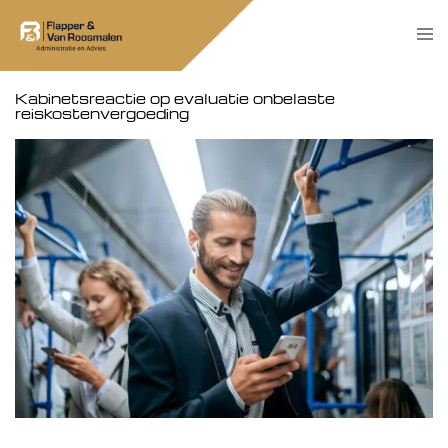
Skip
Tog
to
men
content
Kabinetsreactie op evaluatie onbelaste
reiskostenvergoeding