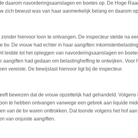
egde daarom navorderingsaanslagen en boetes op. De Hoge Raa
rouw zich bewust was van haar aanmerkelijk belang en daarom o
zonder hiervoor loon te ontvangen. De inspecteur stelde na ee
e bv. De vrouw had echter in haar aangiften inkomstenbelastin
it leidde tot het opleggen van navorderingsaanslagen en boete
te aangiften had gedaan om belastingheffing te ontwijken. Voor
en vereiste. De bewijslast hiervoor ligt bij de inspecteur.
eeft bewezen dat de vrouw opzettelijk had gehandeld. Volgens 
 loon te hebben ontvangen vanwege een gebrek aan liquide midd
en van de bv waren onttrokken. Dat toonde volgens het hof aan
n van onjuiste aangiften.