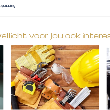
oepassing
wellicht voor jou ook intere