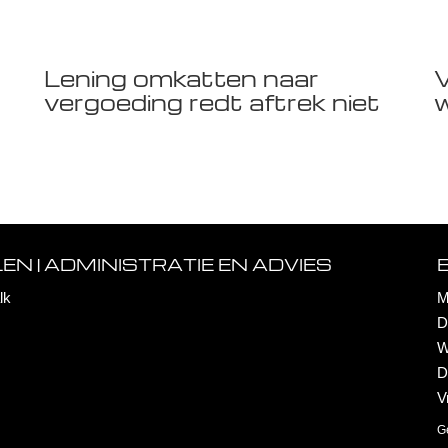
Lening omkatten naar
V
vergoeding redt aftrek niet
w
N | ADMINISTRATIE EN ADVIES
lk
M
D
W
D
V
G