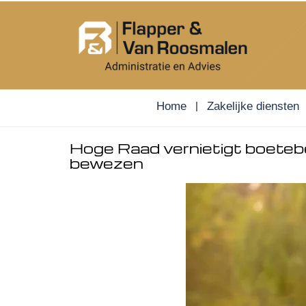
Skip
to
content
Home
Zakelijke diensten
Hoge Raad vernietigt boetebe
bewezen