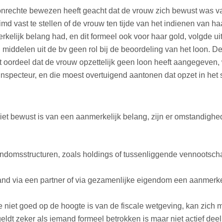
nrechte bewezen heeft geacht dat de vrouw zich bewust was van 
d vast te stellen of de vrouw ten tijde van het indienen van ha
elijk belang had, en dit formeel ook voor haar gold, volgde uit
middelen uit de bv geen rol bij de beoordeling van het loon. D
et oordeel dat de vrouw opzettelijk geen loon heeft aangegeve
 inspecteur, en die moest overtuigend aantonen dat opzet in het 
 niet bewust is van een aanmerkelijk belang, zijn er omstandigh
endomsstructuren, zoals holdings of tussenliggende vennootscha
nd via een partner of via gezamenlijke eigendom een aanmerkelij
 niet goed op de hoogte is van de fiscale wetgeving, kan zich mo
geldt zeker als iemand formeel betrokken is maar niet actief dee