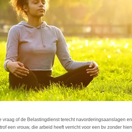
 vraag of de Belastingdienst terecht navorderingsaanslagen e
rof een vrouw, die arbeid heeft verricht voor een bv zonder hie