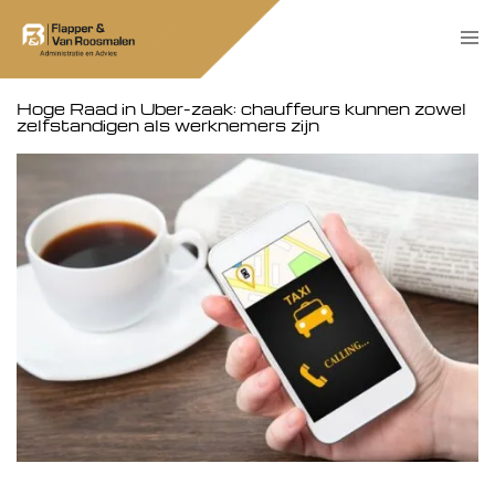
Skip
Tog
to
men
content
Hoge Raad in Uber-zaak: chauffeurs kunnen zowel
zelfstandigen als werknemers zijn