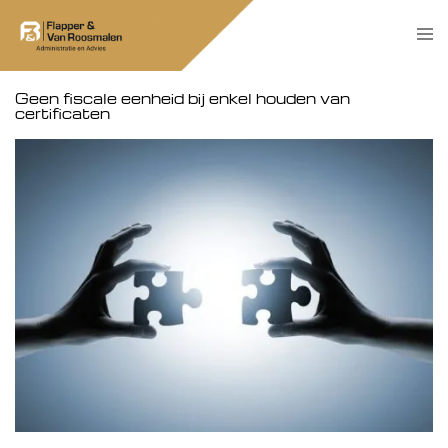
Skip
Tog
to
men
content
Geen fiscale eenheid bij enkel houden van
certificaten