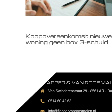
Koopovereenkomst nieuwe
woning geen box 3-schuld
FLAPPER & VAN ROOSMALE
Van Swinderenstraat 29 - 8561 AR - Ba
0514 60 42 63
info@flappervanroosmalen.nl