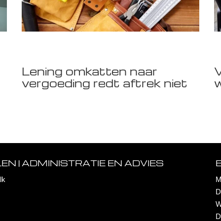
Lening omkatten naar
V
vergoeding redt aftrek niet
w
N | ADMINISTRATIE EN ADVIES
lk
M
D
W
D