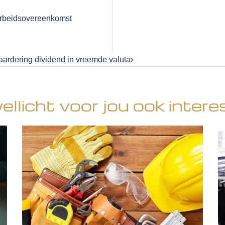
arbeidsovereenkomst
ardering dividend in vreemde valuta
wellicht voor jou ook intere