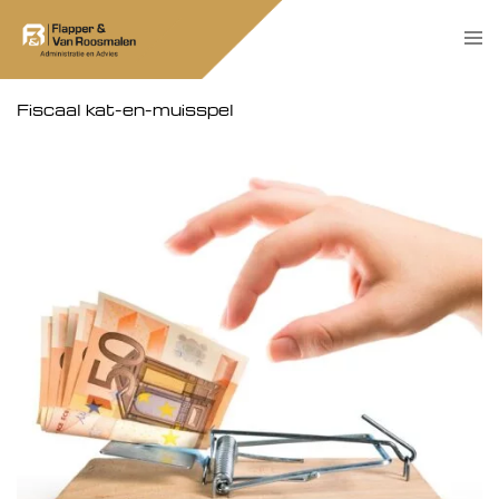
Skip
Tog
to
men
content
Fiscaal kat-en-muisspel