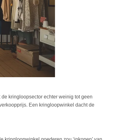
de kringloopsector echter weinig tot geen
 verkoopprijs. Een kringloopwinkel dacht de
de kringloopwinkel goederen zou ‘inkopen’ van