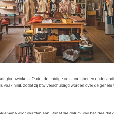
kringloopwinkels. Onder de huidige omstandigheden ondervindt 
s vaak nihil, zodat zij btw verschuldigd worden over de gehele
r algemene voorwaarden aan. Vanaf die datum was het idee dat 