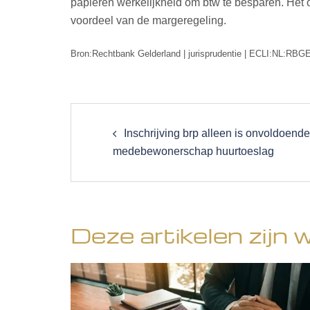
papieren werkelijkheid om btw te besparen. Het o
voordeel van de margeregeling.
Bron:Rechtbank Gelderland | jurisprudentie | ECLI:NL:RBG
Post
navigation
Inschrijving brp alleen is onvoldoende
medebewonerschap huurtoeslag
Deze artikelen zijn 