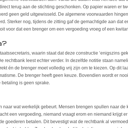
direct terug aan de stichting geschonken. Op papier waren er 
werd geen geld uitgewisseld. De algemene voorwaarden hingen 
rd. Sterker nog, tijdens de zitting gaf de gemachtigde aan dat 
oit voor dat een brenger om een vergoeding vroeg of een kwitant
a?
taatssecretaris, waarin staat dat deze constructie ‘enigszins ge
 rechtbank leest echter verder. In dezelfde notitie staan name
kt én de brenger moet volledig vrij zijn om te kiezen. Op dit la
isme. De brenger heeft geen keuze. Bovendien wordt er nooit d
 betaling is geen sprake.
en naar wat werkelijk gebeurt. Mensen brengen spullen naar de 
cht een vergoeding, niemand vraagt erom en niemand krijgt er 
 de goederen betalen. Dit bevestigt wat de rechtbank al vermoed