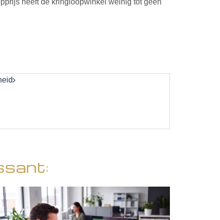
prijs heeft de kringloopwinkel weinig tot geen
heid
ssant: