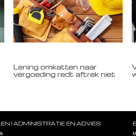
Lening omkatten naar
V
vergoeding redt aftrek niet
w
N | ADMINISTRATIE EN ADVIES
lk
M