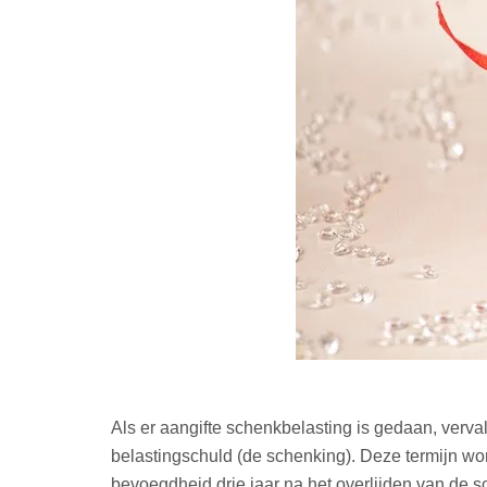
Als er aangifte schenkbelasting is gedaan, verva
belastingschuld (de schenking). Deze termijn word
bevoegdheid drie jaar na het overlijden van de sch