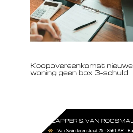
Koopovereenkomst nieuwe
woning geen box 3-schuld
FLAPPER & VAN ROOSMALE
Van Swinderenstraat 29 - 8561 AR - Ba