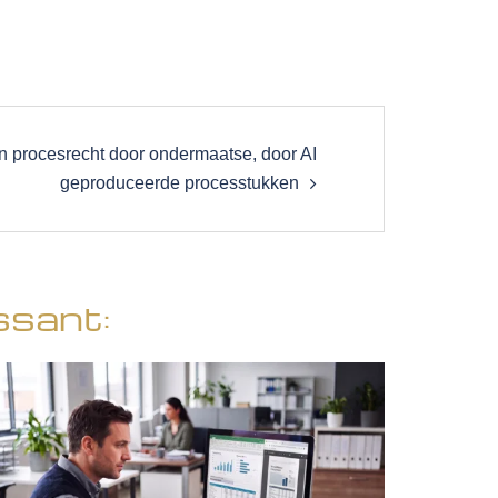
n procesrecht door ondermaatse, door AI
geproduceerde processtukken
ssant: