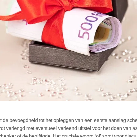
lt de bevoegdheid tot het opleggen van een eerste aanslag sche
t verlengd met eventueel verleend uitstel voor het doen van aan
enker of de begiftigde. Het cruciale woord ‘of’ zorgt voor discus